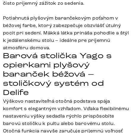
čisto príjemný zážitok zo sedenia.
Potiahnutá plyšovým barančekovým poťahom v
béžovej farbe, ktorý zabezpečuje obzvlášť útulný
pocit pri sedení. Mäkká látka prináša pohodlie a štýl
k jedálenskému stolu – ideálne pre príjemnú
atmosféru domova.
Barová stolička Yago s
opierkami plyšový
baranček béžová –
stoličkový systém od
Delife
Výškovo nastaviteľná otočná podstava spája
komfort s elegantným vzhľadom. Vďaka flexibilnému
nastaveniu výšky sedadla rýchlo prispôsobíte
barovú stoličku k pultu alebo barovému stolu.
Otočná funkcia navyše zaručuje príjemnú voľnosť