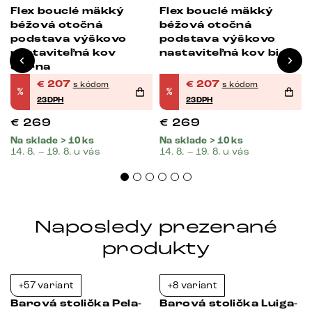
Flex bouclé mäkký
Flex bouclé mäkký
béžová otočná
béžová otočná
podstava výškovo
podstava výškovo
nastaviteľná kov
nastaviteľná kov biela
čierna
€
207
€
207
s kódom
s kódom
%
%
23DPH
23DPH
€
269
€
269
Na sklade > 10 ks
Na sklade > 10 ks
14. 8. – 19. 8. u vás
14. 8. – 19. 8. u vás
Naposledy prezerané
produkty
+57 variant
+8 variant
-23%
-23%
Barová stolička Pela-
Barová stolička Luiga-