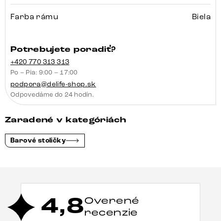
Farba rámu
Biela
Potrebujete poradiť?
+420 770 313 313
Po – Pia: 9:00 – 17:00
podpora@delife-shop.sk
Odpovedáme do 24 hodín.
Zaradené v kategóriách
Barové stoličky
4,8
Overené
recenzie