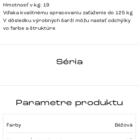
Hmotnosť v kg: 19
Vďaka kvalitnému spracovaniu zaťaženie do 125 kg
V dôsledku výrobných šarží môžu nastať odchýlky
vo farbe a štruktúre
YAGO-FLEX
Séria
Detail celej série
Parametre produktu
Farby
Béžová