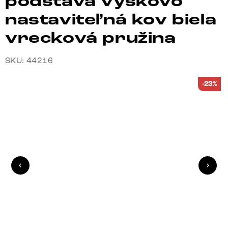
podstava výškovo
nastaviteľná kov biela
vrecková pružina
SKU: 44216
-23%