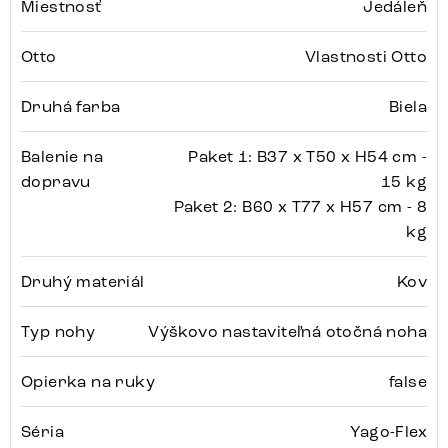
Miestnosť
Jedáleň
Otto
Vlastnosti Otto
Druhá farba
Biela
Balenie na
Paket 1: B37 x T50 x H54 cm -
dopravu
15 kg
Paket 2: B60 x T77 x H57 cm - 8
kg
Druhý materiál
Kov
Typ nohy
Výškovo nastaviteľná otočná noha
Opierka na ruky
false
Séria
Yago-Flex