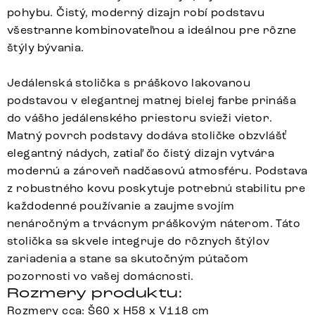
pohybu. Čistý, moderný dizajn robí podstavu
všestranne kombinovateľnou a ideálnou pre rôzne
štýly bývania.
Jedálenská stolička s práškovo lakovanou
podstavou v elegantnej matnej bielej farbe prináša
do vášho jedálenského priestoru svieži vietor.
Matný povrch podstavy dodáva stoličke obzvlášť
elegantný nádych, zatiaľ čo čistý dizajn vytvára
modernú a zároveň nadčasovú atmosféru. Podstava
z robustného kovu poskytuje potrebnú stabilitu pre
každodenné používanie a zaujme svojím
nenáročným a trvácnym práškovým náterom. Táto
stolička sa skvele integruje do rôznych štýlov
zariadenia a stane sa skutočným pútačom
pozornosti vo vašej domácnosti.
Rozmery produktu:
Rozmery cca: Š60 x H58 x V118 cm