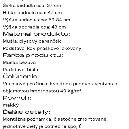
Šírka sedadla cca: 37 cm
Hĺbka sedadla cca: 47 cm
Výška sedadla cca: 59-84 cm
Výška operadla cca: 43 cm
Materiál produktu:
Mušľa: plyšový baranček
Podstava: kov práškovo lakovaný
Farba produktu:
Mušľa: béžová
Podstava: biela
Čalúnenie:
Vrecková pružina s kvalitnou penovou vrstvou s
objemovou hmotnosťou 40 kg/m³
Povrch:
mäkký
Ďalšie detaily:
Montážna poznámka: čiastočne zmontované,
jednotlivé diely je potrebné spojiť