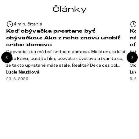
Články
4 min. čítania
Keď obývačka prestane byť
Ko
obývačkou: Ako z neho znovu urobiť
ná
srdce domova
ef
Obývacia izba má byť srdcom domova. Miestom, kde si
Exis
dáte kávu, pustíte film, pozvete návštevu a tvárite sa,
Seda
že takto upratané máte stále. Realita? Deka cez pol
Člov
sedačky, ovládač záhadne zmizol, konferenčný stolík
Lucie Neužilová
veľm
Luci
slúži ako odkladisko všetkého od účteniek po balzam
29. 6. 2026
si n
5. 6
na pery a niekde medzi vankúšmi možno žije stará
nezi
sušienka. Dobrá správa? Aj obývačka, [&hellip;]
ste
nevy