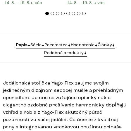
14. 8. – 19. 8. u vás
14. 8. – 19. 8. u vás
Popis
Séria
Parametre
Hodnotenie
Články
Podobné produkty
Jedálenská stolička Yago-Flex zaujme svojím
jedinečným dizajnom sedacej mušle a priehľadným
operadlom. Jemne sa zužujúce opierky rúk a
elegantné ozdobné prešívanie harmonicky dopĺňajú
vzhľad a robia z Yago-Flex skutočný pútač
pozornosti vo vašej jedálni. Čalúnenie z kvalitnej
peny s integrovanou vreckovou pružinou prináša