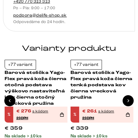
vrecková
+420 770 313 313
Po – Pia: 9:00 – 17:00
pružina
podpora@delife-shop.sk
Odpovedáme do 24 hodín.
Varianty produktu
+77 variant
+77 variant
-23%
-23%
Barová stolička Yago-
Barová stolička Yago-
Flex pravá koža čierna
Flex pravá koža čierna
otočná podstava
tenká podstava kov
výškovo nastaviteľná
čierna vrecková
kov čierna otočný
pružina
vrecková pružina
€
276
€
261
s kódom
s kódom
%
%
23DPH
23DPH
€
359
€
339
Na sklade > 10 ks
Na sklade > 10 ks