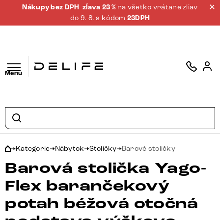
Nákupy bez DPH
zĺava 23 %
na všetko vrátane zliav
do 9. 8. s kódom
23DPH
Menu
Kategorie
Nábytok
Stoličky
Barové stoličky
Barová stolička Yago-
Flex barančekový
potah béžová otočná