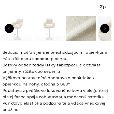
6
Sedacia mušľa s jemne prechádzajúcimi opierkami
rúk a širokou sedacou plochou
Béžový odtieň teddy látky zabezpečuje obzvlášť
príjemný zážitok zo sedenia
Výškovo nastaviteľná podstava s praktickou
opierkou na nohy, otočná o 360°
Podstava z práškovo lakovaného kovu v elegantnej
bielej farbe spája robustnosť a modernú estetiku
Punktovo elastická podpora tela vďaka vreckovej
pružine