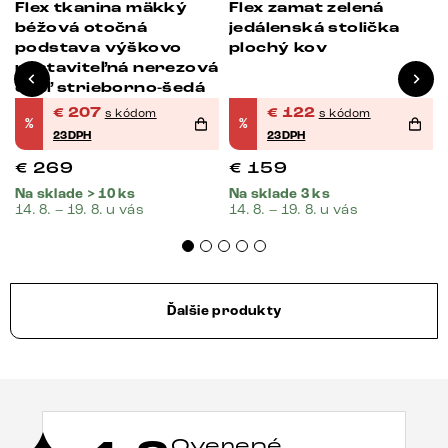
Flex tkanina mäkký
Flex zamat zelená
béžová otočná
jedálenská stolička
podstava výškovo
plochý kov
nastaviteľná nerezová
oceľ strieborno-šedá
€
207
€
122
s kódom
s kódom
%
%
23DPH
23DPH
€
269
€
159
Na sklade > 10 ks
Na sklade 3 ks
14. 8. – 19. 8. u vás
14. 8. – 19. 8. u vás
Ďalšie produkty
Overené