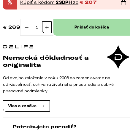
%
Kúpiť s kódom
23DPH
za
€
207
€
269
Pridať do košíka
množstvo
Barová
stolička
Yago-
Nemecká dôkladnosť a
Flex
originalita
barančekový
potah
Od svojho založenia v roku 2008 sa zameriavame na
béžová
udržateľnosť, ochranu životného prostredia a dobré
otočná
pracovné podmienky.
podstava
výškovo
Viac o značke
nastaviteľná
kov
Potrebujete poradiť?
biela