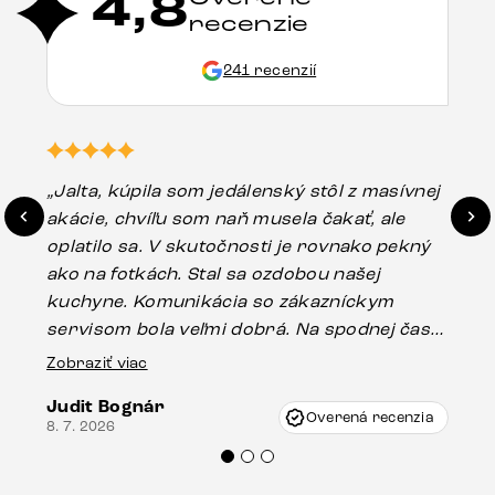
4,8
recenzie
241 recenzií
„Jalta, kúpila som jedálenský stôl z masívnej
„O
akácie, chvíľu som naň musela čakať, ale
in
oplatilo sa. V skutočnosti je rovnako pekný
st
ako na fotkách. Stal sa ozdobou našej
ús
kuchyne. Komunikácia so zákazníckym
sp
servisom bola veľmi dobrá. Na spodnej časti
Es
stola bolo malé poškodenie, pravdepodobne
Zobraziť viac
16.
vzniklo pri preprave, ale vďaka pánovi
Judit Bognár
Vincze pri riešení mojej záležitosti pristúpili
Overená recenzia
8. 7. 2026
veľmi korektne. Odporúčam produkty Delife
každému.“