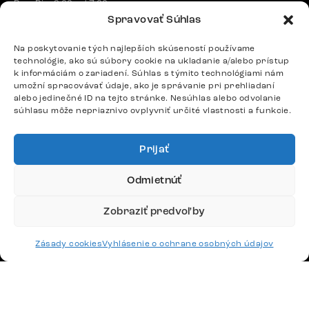
Po – Pia: 9:00 – 17:00
Spravovať Súhlas
podpora@delife-shop.sk
Odpovedáme do 24 hodín.
Na poskytovanie tých najlepších skúseností používame
technológie, ako sú súbory cookie na ukladanie a/alebo prístup
k informáciám o zariadení. Súhlas s týmito technológiami nám
umožní spracovávať údaje, ako je správanie pri prehliadaní
Google recenzie
alebo jedinečné ID na tejto stránke. Nesúhlas alebo odvolanie
4,8
súhlasu môže nepriaznivo ovplyvniť určité vlastnosti a funkcie.
Prijať
Odmietnúť
Doprava
Zobraziť predvoľby
Platby
Zásady cookies
Vyhlásenie o ochrane osobných údajov
Česko
Maďarsko
Nemecko
Švajčiarsko
Francúzsko
Poľsko