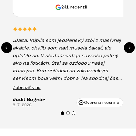
241 recenzií
„Jalta, kúpila som jedálenský stôl z masívnej
„O
akácie, chvíľu som naň musela čakať, ale
in
oplatilo sa. V skutočnosti je rovnako pekný
st
ako na fotkách. Stal sa ozdobou našej
ús
kuchyne. Komunikácia so zákazníckym
sp
servisom bola veľmi dobrá. Na spodnej časti
Es
stola bolo malé poškodenie, pravdepodobne
Zobraziť viac
16.
vzniklo pri preprave, ale vďaka pánovi
Judit Bognár
Vincze pri riešení mojej záležitosti pristúpili
Overená recenzia
8. 7. 2026
veľmi korektne. Odporúčam produkty Delife
každému.“