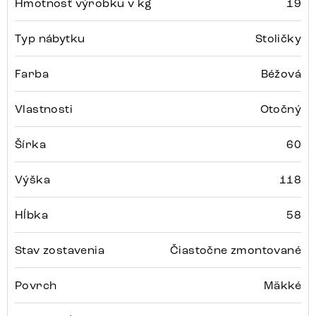
Hmotnosť výrobku v kg
19
Typ nábytku
Stoličky
Farba
Béžová
Vlastnosti
Otočný
Šírka
60
Výška
118
Hĺbka
58
Stav zostavenia
Čiastočne zmontované
Povrch
Mäkké