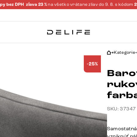
py bez DPH
zĺava 23 %
na všetko vrátane zliav do 9. 8. s kódom
Kategorie
-25%
Barov
ruko
farb
SKU: 37347
Samostatná 
vzniknúť ná