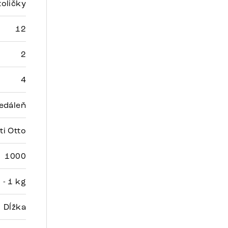
toličky
12
2
4
edáleň
ti Otto
1000
 - 1 kg
Dĺžka