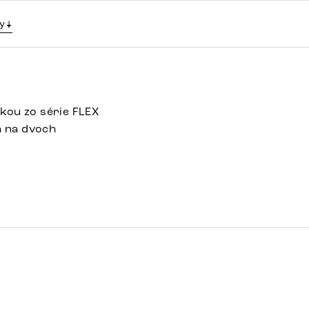
y
kou zo série FLEX
a na dvoch
Detail celej série