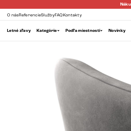
Náku
O nás
Referencie
Služby
FAQ
Kontakty
Letné zľavy
Kategórie
Podľa miestností
Novinky