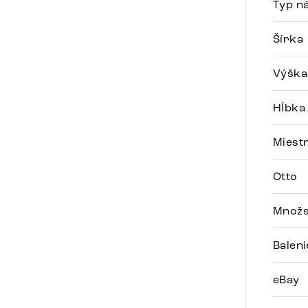
Typ n
Šírka
Výška
Hĺbka
Miest
Otto
Množs
Balen
eBay