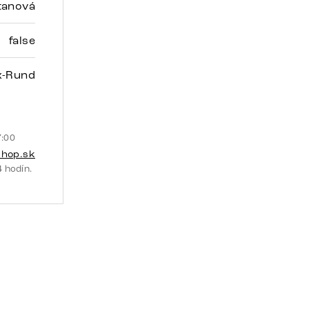
tanová
false
x-Rund
7:00
shop.sk
 hodín.