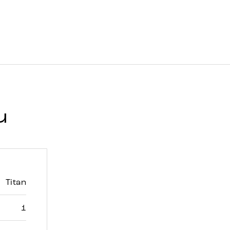
u
Titan
1