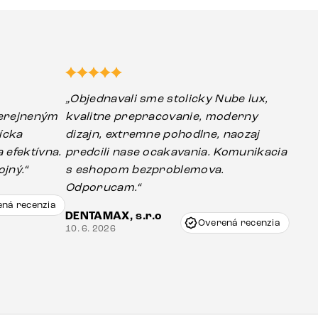
m
„Objednavali sme stolicky Nube lux,
erejneným
kvalitne prepracovanie, moderny
ícka
dizajn, extremne pohodlne, naozaj
 efektívna.
predcili nase ocakavania. Komunikacia
jný.“
s eshopom bezproblemova.
Odporucam.“
ná recenzia
DENTAMAX, s.r.o
Overená recenzia
10. 6. 2026