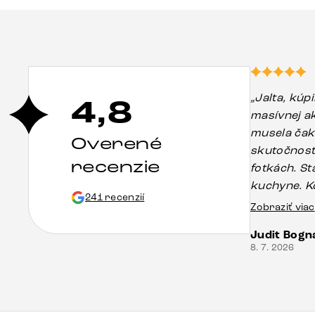
„Jalta, kúp
4,8
masívnej ak
musela čakať
Overené
skutočnost
recenzie
fotkách. St
kuchyne. K
241 recenzií
servisom b
Zobraziť viac
časti stola
Judit Bogn
pravdepodo
8. 7. 2026
ale vďaka p
mojej záleži
korektne. 
každému.“