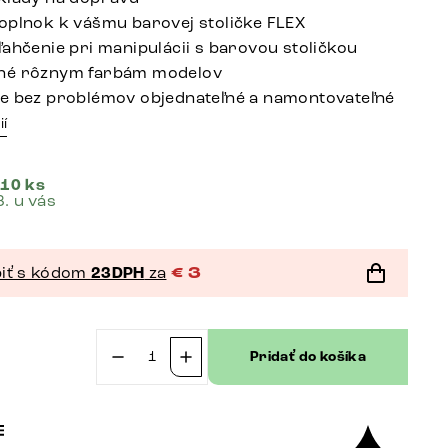
oplnok k vášmu barovej stoličke FLEX
ľahčenie pri manipulácii s barovou stoličkou
né rôznym farbám modelov
e bez problémov objednateľné a namontovateľné
ií
 10 ks
8. u vás
iť s kódom
23DPH
za
€
3
Pridať do košíka
množstvo
Barová
stolička
Flex