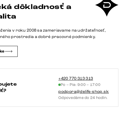
ká dôkladnosť a
rukoväť
kov
lita
titánová
farba
oženia v roku 2008 sa zameriavame na udržateľnosť,
tného prostredia a dobré pracovné podmienky.
čke
+420 770 313 313
bujete
Po – Pia: 9:00 – 17:00
ť?
podpora@delife-shop.sk
Odpovedáme do 24 hodín.