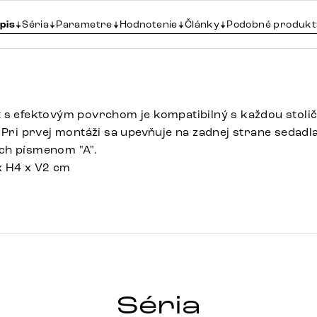
pis
Séria
Parametre
Hodnotenie
Články
Podobné produkt
 s efektovým povrchom je kompatibilný s každou stolič
. Pri prvej montáži sa upevňuje na zadnej strane sedadl
ch písmenom "A".
x H4 x V2 cm
Séria