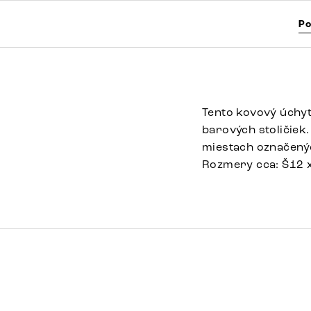
Po
Tento kovový úchyt
barových stoličiek
miestach označený
Rozmery cca: Š12 
FLEX-RUND