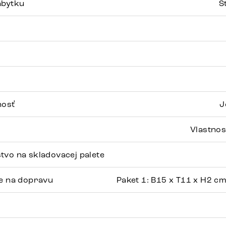
ábytku
S
nosť
J
Vlastnos
tvo na skladovacej palete
ie na dopravu
Paket 1: B15 x T11 x H2 cm