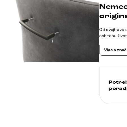
Nemec
origina
Od svojho zal
ochranu živo
Viac o zna
Potre
poradi