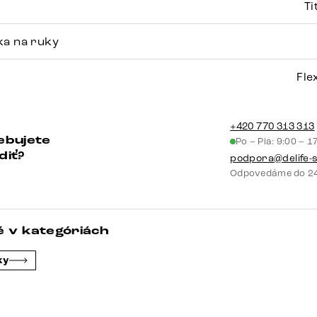
Ti
ka na ruky
Fle
+420 770 313 313
ebujete
Po – Pia: 9:00 – 1
diť?
podpora@delife-
Odpovedáme do 24
 v kategóriách
ky