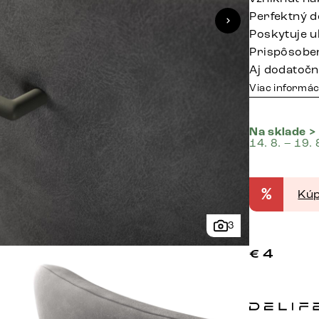
Perfektný d
Poskytuje u
Prispôsobe
Aj dodatočn
Viac informác
Na sklade >
14. 8. – 19. 
%
Kúp
3
€
4