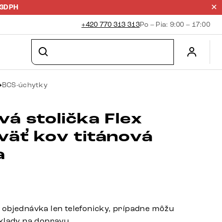
23DPH
+420 770 313 313
Po – Pia: 9:00 – 17:00
BCS-úchytky
á stolička Flex
väť kov titánová
a
objednávka len telefonicky, prípadne môžu
klady na dopravu