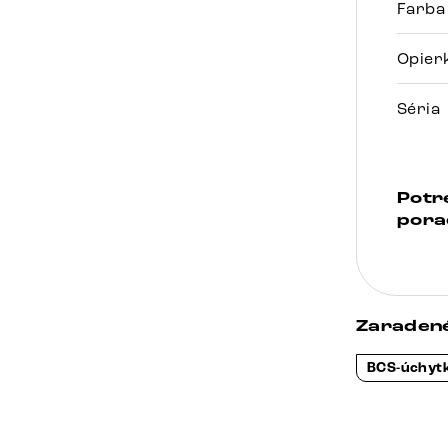
Farba
Opier
Séria
Potr
pora
Zaradené
BCS-úchyt