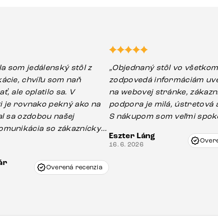
ila som jedálenský stôl z
„Objednaný stôl vo všetko
ácie, chvíľu som naň
zodpovedá informáciám uv
, ale oplatilo sa. V
na webovej stránke, zákazn
i je rovnako pekný ako na
podpora je milá, ústretová a
al sa ozdobou našej
S nákupom som veľmi spoko
omunikácia so zákazníckym
Eszter Láng
ola veľmi dobrá. Na spodnej
Overe
16. 6. 2026
 bolo malé poškodenie,
ár
bne vzniklo pri preprave,
Overená recenzia
ánovi Vincze pri riešení
tosti pristúpili veľmi
Odporúčam produkty Delife