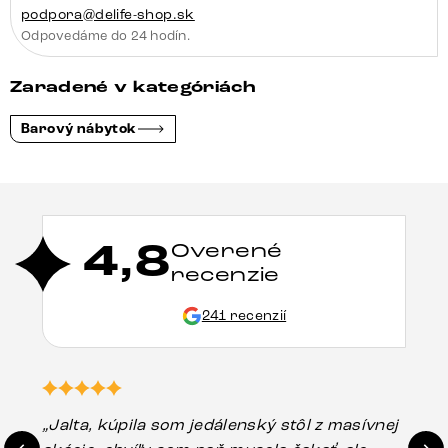
podpora@delife-shop.sk
Odpovedáme do 24 hodín.
Zaradené v kategóriách
Barový nábytok
4,8
Overené
recenzie
241 recenzií
„Jalta, kúpila som jedálenský stôl z masívnej
„O