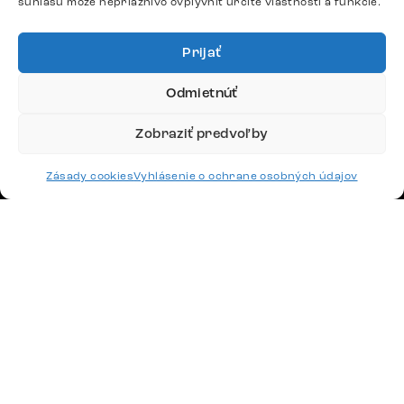
súhlasu môže nepriaznivo ovplyvniť určité vlastnosti a funkcie.
Google recenzie
4,8
Prijať
Odmietnúť
Zobraziť predvoľby
Doprava
Zásady cookies
Vyhlásenie o ochrane osobných údajov
Platby
Česko
Maďarsko
Nemecko
Švajčiarsko
Francúzsko
Poľsko
Holandsko
© 2026 www.delife-shop.sk. Všetky práva vyhradené.
Upraviť nastavenia cookies