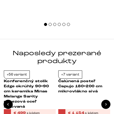
Naposledy prezerané
produkty
+56 variant
+7 variant
-23%
-39%
Konferenčný stolík
Čalúnená posteľ
Edge okrúhly 90×90
Capujo 180×200 cm
cm keramika Minas
mikrovlákno sivá
Melange Sarity
nerezová oceľ
kefovaná
€
499
€
1 154
s kódom
s kódom