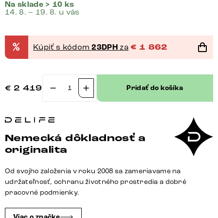
Na sklade > 10 ks
14. 8. – 19. 8. u vás
%
Kúpiť s kódom
23DPH
za
€
1 862
€
2 419
Pridať do košíka
množstvo
Barová
skriňa
Tulsa
Nemecká dôkladnosť a
80x190
originalita
cm
akácia
Od svojho založenia v roku 2008 sa zameriavame na
prírodná
udržateľnosť, ochranu životného prostredia a dobré
LED
pracovné podmienky.
osvetlenie
vínna
Viac o značke