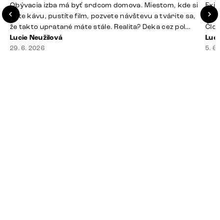
Obývacia izba má byť srdcom domova. Miestom, kde si
Exis
dáte kávu, pustíte film, pozvete návštevu a tvárite sa,
Seda
že takto upratané máte stále. Realita? Deka cez pol
Člov
sedačky, ovládač záhadne zmizol, konferenčný stolík
Lucie Neužilová
veľm
Luci
slúži ako odkladisko všetkého od účteniek po balzam
29. 6. 2026
si n
5. 6
na pery a niekde medzi vankúšmi možno žije stará
nezi
sušienka. Dobrá správa? Aj obývačka, [&hellip;]
ste
nevy