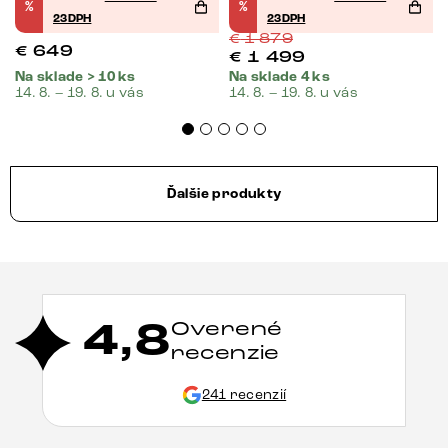
%
%
23DPH
23DPH
€
1 879
€
649
€
1 499
Na sklade > 10 ks
Na sklade 4 ks
14. 8. – 19. 8. u vás
14. 8. – 19. 8. u vás
Ďalšie produkty
4,8
Overené
recenzie
241 recenzií