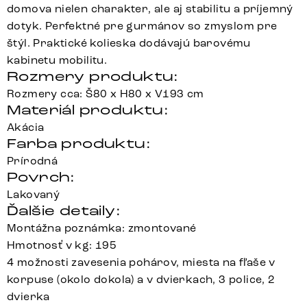
domova nielen charakter, ale aj stabilitu a príjemný
dotyk. Perfektné pre gurmánov so zmyslom pre
štýl. Praktické kolieska dodávajú barovému
kabinetu mobilitu.
Rozmery produktu:
Rozmery cca: Š80 x H80 x V193 cm
Materiál produktu:
Akácia
Farba produktu:
Prírodná
Povrch:
Lakovaný
Ďalšie detaily:
Montážna poznámka: zmontované
Hmotnosť v kg: 195
4 možnosti zavesenia pohárov, miesta na fľaše v
korpuse (okolo dokola) a v dvierkach, 3 police, 2
dvierka