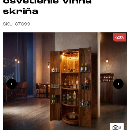
osvetlenie vínna
skriňa
SKU: 37699
-23%
8