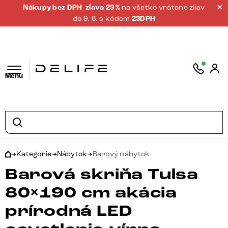
Nákupy bez DPH
zĺava 23 %
na všetko vrátane zliav
do 9. 8. s kódom
23DPH
Menu
Kategorie
Nábytok
Barový nábytok
Barová skriňa Tulsa
80×190 cm akácia
prírodná LED