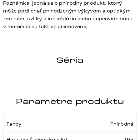
Poznámka: jedná sa o prírodný produkt, ktorý
môže podliehať prirodzeným výkyvom a optickým
zmenám; uzlíky a iné inklúzie alebo nepravidelnosti
v materiáli sú taktiež prirodzené;
TULSA
Séria
Detail celej série
Parametre produktu
Farby
Prírodná
Hmotnosť výrobku v kg
195