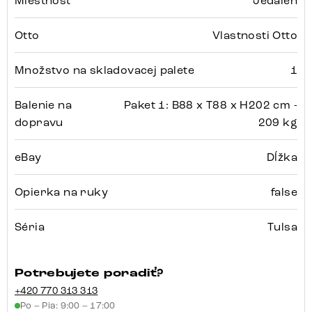
Miestnosť
Jedáleň
Otto
Vlastnosti Otto
Množstvo na skladovacej palete
1
Balenie na
Paket 1: B88 x T88 x H202 cm -
dopravu
209 kg
eBay
Dĺžka
Opierka na ruky
false
Séria
Tulsa
Potrebujete poradiť?
+420 770 313 313
Po – Pia: 9:00 – 17:00