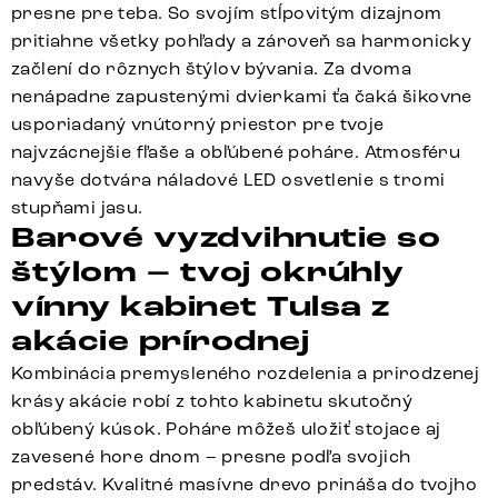
presne pre teba. So svojím stĺpovitým dizajnom
pritiahne všetky pohľady a zároveň sa harmonicky
začlení do rôznych štýlov bývania. Za dvoma
nenápadne zapustenými dvierkami ťa čaká šikovne
usporiadaný vnútorný priestor pre tvoje
najvzácnejšie fľaše a obľúbené poháre. Atmosféru
navyše dotvára náladové LED osvetlenie s tromi
stupňami jasu.
Barové vyzdvihnutie so
štýlom – tvoj okrúhly
vínny kabinet Tulsa z
akácie prírodnej
Kombinácia premysleného rozdelenia a prirodzenej
krásy akácie robí z tohto kabinetu skutočný
obľúbený kúsok. Poháre môžeš uložiť stojace aj
zavesené hore dnom – presne podľa svojich
predstáv. Kvalitné masívne drevo prináša do tvojho