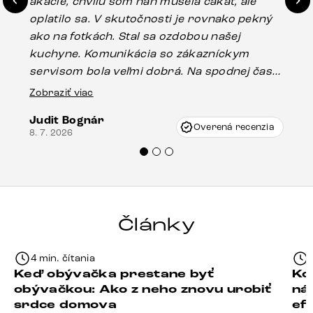
akácie, chvíľu som naň musela čakať, ale
in
oplatilo sa. V skutočnosti je rovnako pekný
st
ako na fotkách. Stal sa ozdobou našej
ús
kuchyne. Komunikácia so zákazníckym
sp
servisom bola veľmi dobrá. Na spodnej časti
Es
stola bolo malé poškodenie, pravdepodobne
Zobraziť viac
16.
vzniklo pri preprave, ale vďaka pánovi
Judit Bognár
Vincze pri riešení mojej záležitosti pristúpili
Overená recenzia
8. 7. 2026
veľmi korektne. Odporúčam produkty Delife
každému.“
Články
4 min. čítania
Keď obývačka prestane byť
Ko
obývačkou: Ako z neho znovu urobiť
ná
srdce domova
ef