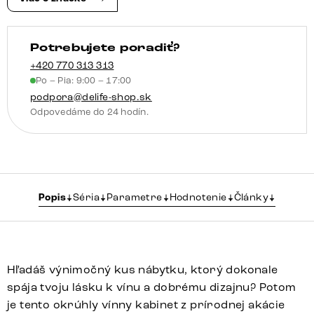
skriňa
Potrebujete poradiť?
+420 770 313 313
Po – Pia: 9:00 – 17:00
podpora@delife-shop.sk
Odpovedáme do 24 hodín.
Popis
Séria
Parametre
Hodnotenie
Články
Hľadáš výnimočný kus nábytku, ktorý dokonale
spája tvoju lásku k vínu a dobrému dizajnu? Potom
je tento okrúhly vínny kabinet z prírodnej akácie