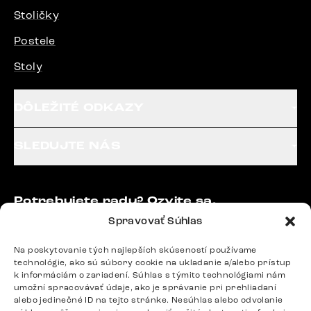
Stoličky
Postele
Stoly
DÔLEŽITÉ ODKAZY
SLEDUJTE NÁS
Potrebujete radu? Ozvite sa.
+420 770 313 313
Spravovať Súhlas
Po – Pia: 9:00 – 17:00
podpora@delife-shop.sk
Na poskytovanie tých najlepších skúseností používame
technológie, ako sú súbory cookie na ukladanie a/alebo prístup
Odpovedáme do 24 hodín.
k informáciám o zariadení. Súhlas s týmito technológiami nám
umožní spracovávať údaje, ako je správanie pri prehliadaní
alebo jedinečné ID na tejto stránke. Nesúhlas alebo odvolanie