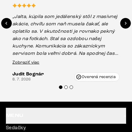
„Jalta, kúpila som jedálenský stôl z masívnej
„O
akácie, chvíľu som naň musela čakať, ale
in
oplatilo sa. V skutočnosti je rovnako pekný
st
ako na fotkách. Stal sa ozdobou našej
ús
kuchyne. Komunikácia so zákazníckym
sp
servisom bola veľmi dobrá. Na spodnej časti
Es
stola bolo malé poškodenie, pravdepodobne
Zobraziť viac
16.
vzniklo pri preprave, ale vďaka pánovi
Judit Bognár
Vincze pri riešení mojej záležitosti pristúpili
Overená recenzia
8. 7. 2026
veľmi korektne. Odporúčam produkty Delife
každému.“
MENU
Sedačky