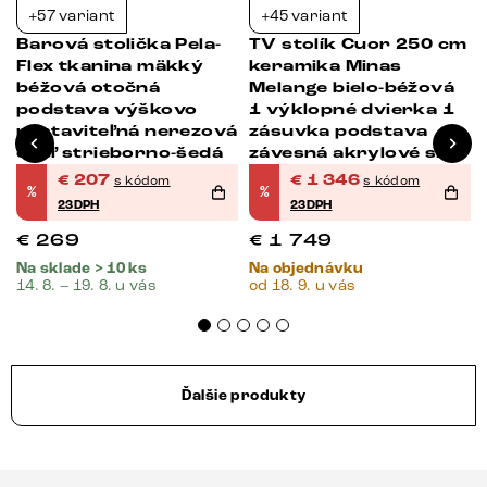
+57 variant
+45 variant
-23%
-23%
Barová stolička Pela-
TV stolík Cuor 250 cm
Flex tkanina mäkký
keramika Minas
béžová otočná
Melange bielo-béžová
podstava výškovo
1 výklopné dvierka 1
nastaviteľná nerezová
zásuvka podstava
oceľ strieborno-šedá
závesná akrylové sklo
€
207
€
1 346
s kódom
s kódom
%
%
23DPH
23DPH
€
269
€
1 749
Na sklade > 10 ks
Na objednávku
14. 8. – 19. 8. u vás
od 18. 9. u vás
Ďalšie produkty