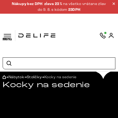
Nákupy bez DPH
zĺava 23 %
na všetko vrátane zliav
do 9. 8. s kódom
23DPH
Menu
Nábytok
Stoličky
Kocky na sedenie
Kocky na sedenie