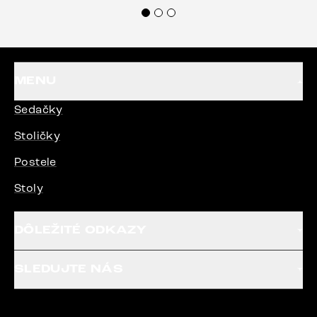
veľmi korektne. Odporúčam produkty Delife
každému.“
MENU
Sedačky
Stoličky
Postele
Stoly
DÔLEŽITÉ ODKAZY
SLEDUJTE NÁS