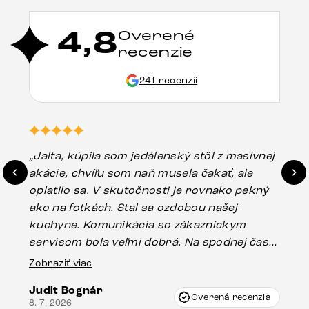
4,8
Overené
recenzie
241 recenzií
„Jalta, kúpila som jedálenský stôl z masívnej
„O
akácie, chvíľu som naň musela čakať, ale
in
oplatilo sa. V skutočnosti je rovnako pekný
st
ako na fotkách. Stal sa ozdobou našej
ús
kuchyne. Komunikácia so zákazníckym
sp
servisom bola veľmi dobrá. Na spodnej časti
Es
stola bolo malé poškodenie, pravdepodobne
Zobraziť viac
16.
vzniklo pri preprave, ale vďaka pánovi
Judit Bognár
Vincze pri riešení mojej záležitosti pristúpili
Overená recenzia
8. 7. 2026