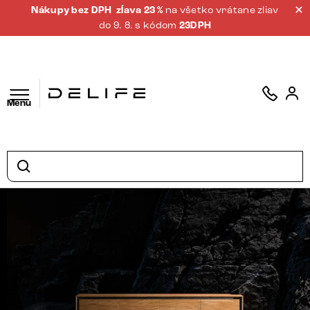
Nákupy bez DPH
zĺava 23 %
na všetko vrátane zliav
do 9. 8. s kódom
23DPH
Menu