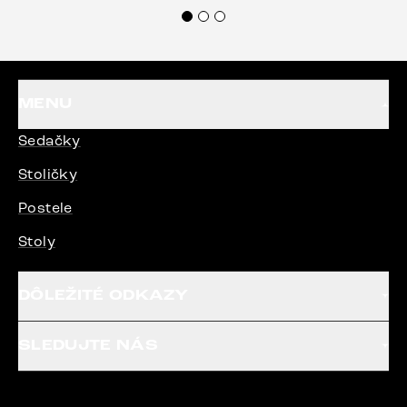
veľmi korektne. Odporúčam produkty Delife
každému.“
MENU
Sedačky
Stoličky
Postele
Stoly
DÔLEŽITÉ ODKAZY
SLEDUJTE NÁS