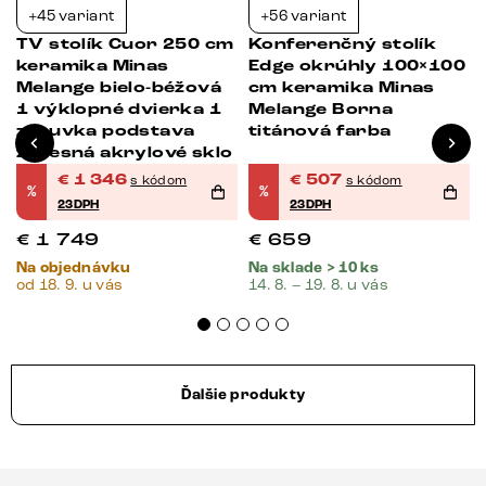
+45 variant
+56 variant
-23%
-23%
TV stolík Cuor 250 cm
Konferenčný stolík
keramika Minas
Edge okrúhly 100×100
Melange bielo-béžová
cm keramika Minas
1 výklopné dvierka 1
Melange Borna
zásuvka podstava
titánová farba
závesná akrylové sklo
€
1 346
€
507
s kódom
s kódom
%
%
23DPH
23DPH
€
1 749
€
659
Na objednávku
Na sklade > 10 ks
od 18. 9. u vás
14. 8. – 19. 8. u vás
Ďalšie produkty